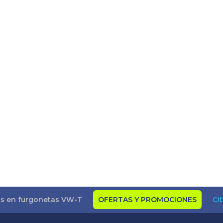
as en furgonetas VW-T
OFERTAS Y PROMOCIONES
Ci