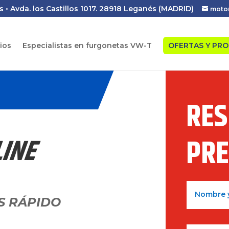
s • Avda. los Castillos 1017. 28918 Leganés (MADRID)
moto
cios
Especialistas en furgonetas VW-T
OFERTAS Y PR
RES
PRE
LINE
S RÁPIDO