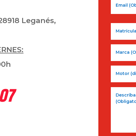
28918 Leganés,
ERNES:
00h
 07